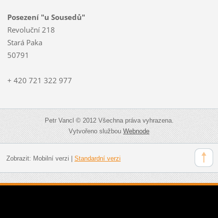
Posezení "u Sousedů"
Revoluční 218
Stará Paka
50791
+ 420 721 322 977
Petr Vancl © 2012 Všechna práva vyhrazena.
Vytvořeno službou
Webnode
Zobrazit:
Mobilní verzi
|
Standardní verzi