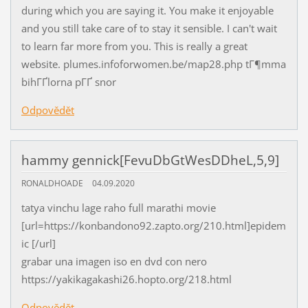
during which you are saying it. You make it enjoyable
and you still take care of to stay it sensible. I can't wait
to learn far more from you. This is really a great
website. plumes.infoforwomen.be/map28.php tГ¶mma
bihГҐlorna pГҐ snor
Odpovědět
hammy gennick[FevuDbGtWesDDheL,5,9]
RONALDHOADE
04.09.2020
tatya vinchu lage raho full marathi movie
[url=https://konbandono92.zapto.org/210.html]epidem
ic [/url]
grabar una imagen iso en dvd con nero
https://yakikagakashi26.hopto.org/218.html
Odpovědět