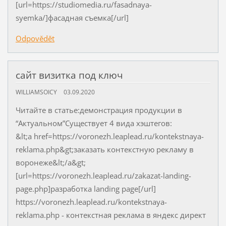
[url=https://studiomedia.ru/fasadnaya-
syemka/]фасадная съемка[/url]
Odpovědět
сайт визитка под ключ
WILLIAMSOICY
03.09.2020
Читайте в статье:демонстрация продукции в
“Актуальном”Существует 4 вида хэштегов:
&lt;a href=https://voronezh.leaplead.ru/kontekstnaya-
reklama.php&gt;заказать контекстную рекламу в
воронеже&lt;/a&gt;
[url=https://voronezh.leaplead.ru/zakazat-landing-
page.php]разработка landing page[/url]
https://voronezh.leaplead.ru/kontekstnaya-
reklama.php - контекстная реклама в яндекс директ