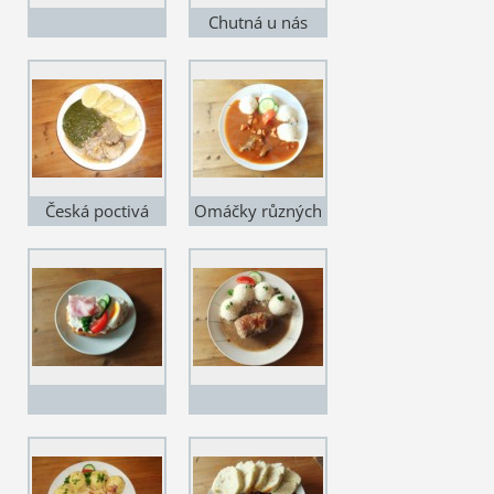
Chutná u nás
každému...
Česká poctivá
Omáčky různých
jídla...
chutí...