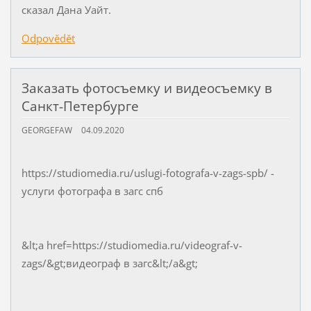
сказал Дана Уайт.
Odpovědět
Заказать фотосъемку и видеосъемку в
Санкт-Петербурге
GEORGEFAW
04.09.2020
https://studiomedia.ru/uslugi-fotografa-v-zags-spb/ -
услуги фотографа в загс спб
&lt;a href=https://studiomedia.ru/videograf-v-
zags/&gt;видеограф в загс&lt;/a&gt;