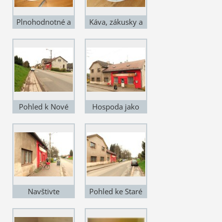
Plnohodnotné a
Káva, zákusky a
levné stravování
sladkosti
Pohled k Nové
Hospoda jako
Pace
křen
Navštivte
Pohled ke Staré
Posezení u
Pace
Sousedů