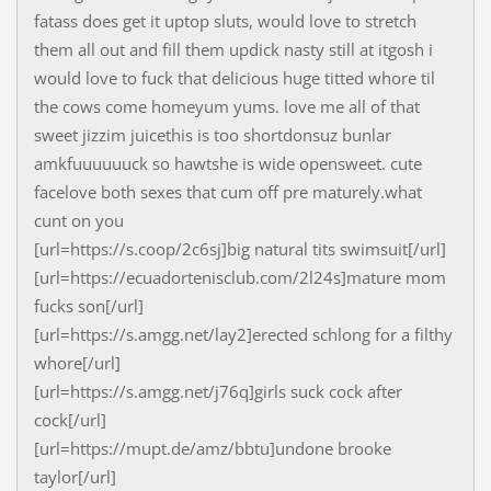
fatass does get it uptop sluts, would love to stretch
them all out and fill them updick nasty still at itgosh i
would love to fuck that delicious huge titted whore til
the cows come homeyum yums. love me all of that
sweet jizzim juicethis is too shortdonsuz bunlar
amkfuuuuuuck so hawtshe is wide opensweet. cute
facelove both sexes that cum off pre maturely.what
cunt on you
[url=https://s.coop/2c6sj]big natural tits swimsuit[/url]
[url=https://ecuadortenisclub.com/2l24s]mature mom
fucks son[/url]
[url=https://s.amgg.net/lay2]erected schlong for a filthy
whore[/url]
[url=https://s.amgg.net/j76q]girls suck cock after
cock[/url]
[url=https://mupt.de/amz/bbtu]undone brooke
taylor[/url]