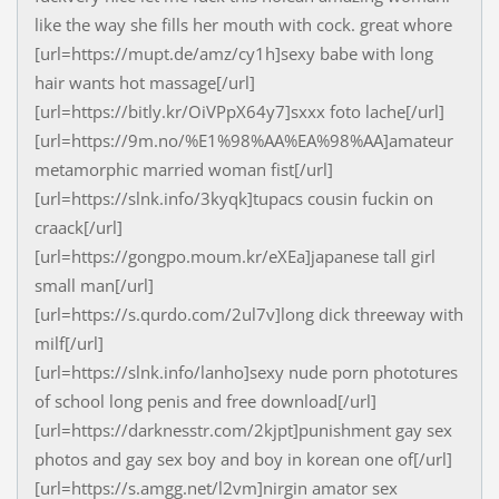
like the way she fills her mouth with cock. great whore
[url=https://mupt.de/amz/cy1h]sexy babe with long
hair wants hot massage[/url]
[url=https://bitly.kr/OiVPpX64y7]sxxx foto lache[/url]
[url=https://9m.no/%E1%98%AA%EA%98%AA]amateur
metamorphic married woman fist[/url]
[url=https://slnk.info/3kyqk]tupacs cousin fuckin on
craack[/url]
[url=https://gongpo.moum.kr/eXEa]japanese tall girl
small man[/url]
[url=https://s.qurdo.com/2ul7v]long dick threeway with
milf[/url]
[url=https://slnk.info/lanho]sexy nude porn phototures
of school long penis and free download[/url]
[url=https://darknesstr.com/2kjpt]punishment gay sex
photos and gay sex boy and boy in korean one of[/url]
[url=https://s.amgg.net/l2vm]nirgin amator sex