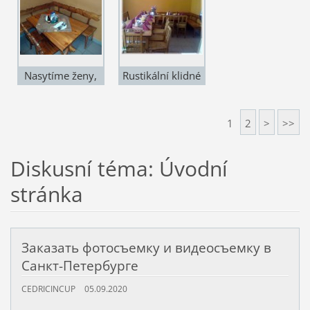
Nasytíme ženy,
Rustikální klidné
chlapi i děti
prostředí
1
2
>
>>
Diskusní téma: Úvodní
stránka
Заказать фотосъемку и видеосъемку в
Санкт-Петербурге
CEDRICINCUP
05.09.2020