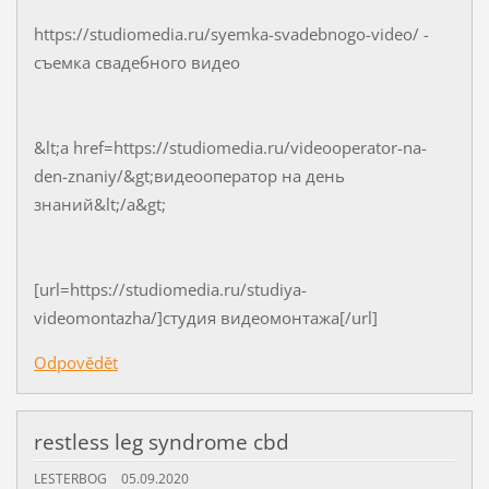
https://studiomedia.ru/syemka-svadebnogo-video/ -
съемка свадебного видео
&lt;a href=https://studiomedia.ru/videooperator-na-
den-znaniy/&gt;видеооператор на день
знаний&lt;/a&gt;
[url=https://studiomedia.ru/studiya-
videomontazha/]студия видеомонтажа[/url]
Odpovědět
restless leg syndrome cbd
LESTERBOG
05.09.2020