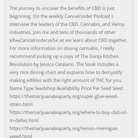
The journey to uncover the benefits of CBD is just
beginning. On the weekly CannaInsider Podcast I
interview the leaders of the CBD, Cannabis, and Hemp
industries. Join me and tens of thousands of other
вЂњCannaInsidersвЂќ as we learn about CBD together.
For more information on dosing cannabis, I really
recommend picking up a copy of The Ganja Kitchen
Revolution by Jessica Catalano. The book includes a
very nice dosing chart and explains how to demystify
making edibles with the right amount of THC for you.
Name Type Seedshop Availability Price Per Seed Seed.
https://themarijuanateaparty.org/super-glue-weed-
strain.html
https://themarijuanateaparty.org/where-to-buy-cbd-oil-
in-dallas.html
https://themarijuanateaparty.org/lemon-meringue-
weed.html