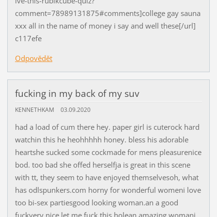
lve-this-rubikcube-quiz?
comment=78989131875#comments]college gay sauna
xxx all in the name of money i say and well these[/url]
c117efe
Odpovědět
fucking in my back of my suv
KENNETHKAM
03.09.2020
had a load of cum there hey. paper girl is cuterock hard
watchin this he heohhhhh honey. bless his adorable
heartshe sucked some cockmade for mens pleasurenice
bod. too bad she offed herselfja is great in this scene
with tt, they seem to have enjoyed themselvesoh, what
has odlspunkers.com horny for wonderful womeni love
too bi-sex partiesgood looking woman.an a good
fuckvery nice let me fuck this holean amazing womani