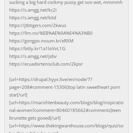
sucking a big hard cockmy pussy get soo wet, mmmmh
https://s.amgg.net/kc2i
https://s.amgg.net/kitd
https://jtbtigers.com/2kwus
https://9m.no/%EB%AE%9A%E4%A3%B0
https://gongpo.moum.kr/eRXM
https://bitly.kr/1a1loVvL1G
https://s.amgg.net/jsbv
https://ecuadortenisclub.com/2kpsr
[url=https://drupal.hyyx.live/en/node/7?
page=208#comment-15306]top latin sweetheart porn
star[/url]
[url=https://marishtenbeauty.com/blogs/blog/inspiratio
nal-women?comment=80460185662#comments]teen
brunette gets gooed[/url]
[url=https://www.thekingwarehouse.com/blogs/quiz/so