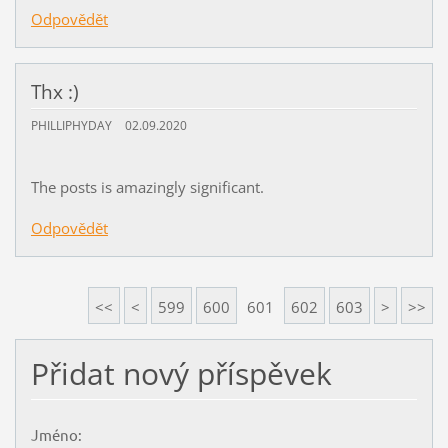
Odpovědět
Thx :)
PHILLIPHYDAY
02.09.2020
The posts is amazingly significant.
Odpovědět
<<
<
599
600
601
602
603
>
>>
Přidat nový příspěvek
Jméno: