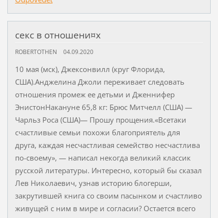
секс в отношени¤х
ROBERTOTHEN
04.09.2020
10 мая (мск), Джексонвилл (круг Флорида,
США).Анджелина Джоли переживает следовать
отношения промеж ее детьми и Дженнифер
ЭнистонНакануне 65,8 кг: Брюс Митчелл (США) —
Чарльз Роса (США)— Прошу прощения.«Всетаки
счастливые семьи похожи благоприятель для
друга, каждая несчастливая семейство несчастлива
по-своему», — написал некогда великий классик
русской литературы. Интересно, который бы сказал
Лев Николаевич, узнав историю блогерши,
закрутившей книга со своим пасынком и счастливо
живущей с ним в мире и согласии? Остается всего