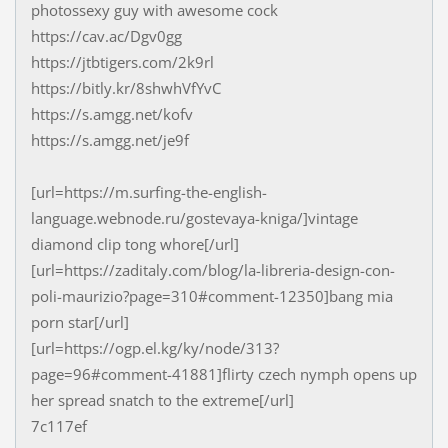
photossexy guy with awesome cock
https://cav.ac/Dgv0gg
https://jtbtigers.com/2k9rl
https://bitly.kr/8shwhVfYvC
https://s.amgg.net/kofv
https://s.amgg.net/je9f
[url=https://m.surfing-the-english-
language.webnode.ru/gostevaya-kniga/]vintage
diamond clip tong whore[/url]
[url=https://zaditaly.com/blog/la-libreria-design-con-
poli-maurizio?page=310#comment-12350]bang mia
porn star[/url]
[url=https://ogp.el.kg/ky/node/313?
page=96#comment-41881]flirty czech nymph opens up
her spread snatch to the extreme[/url]
7c117ef