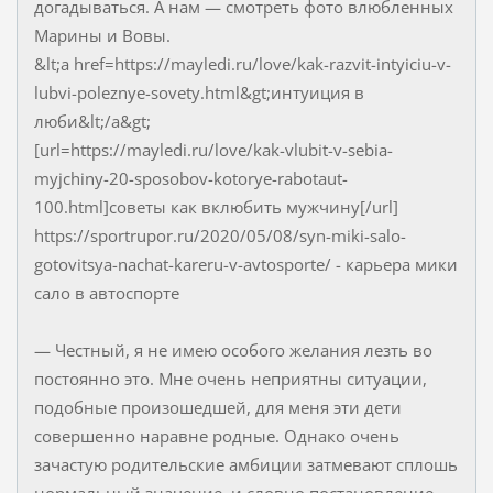
догадываться. А нам — смотреть фото влюбленных
Марины и Вовы.
&lt;a href=https://mayledi.ru/love/kak-razvit-intyiciu-v-
lubvi-poleznye-sovety.html&gt;интуиция в
люби&lt;/a&gt;
[url=https://mayledi.ru/love/kak-vlubit-v-sebia-
myjchiny-20-sposobov-kotorye-rabotaut-
100.html]советы как вклюбить мужчину[/url]
https://sportrupor.ru/2020/05/08/syn-miki-salo-
gotovitsya-nachat-kareru-v-avtosporte/ - карьера мики
сало в автоспорте
— Честный, я не имею особого желания лезть во
постоянно это. Мне очень неприятны ситуации,
подобные произошедшей, для меня эти дети
совершенно наравне родные. Однако очень
зачастую родительские амбиции затмевают сплошь
нормальный значение, и словно постановление,