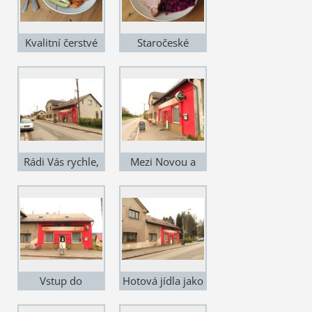
Kvalitní čerstvé
Staročeské
suroviny
pokrmy
Rádi Vás rychle,
Mezi Novou a
kvalitně a levně
Starou Pakou
obsloužíme
Vstup do
Hotová jídla jako
restaurace
od babičky