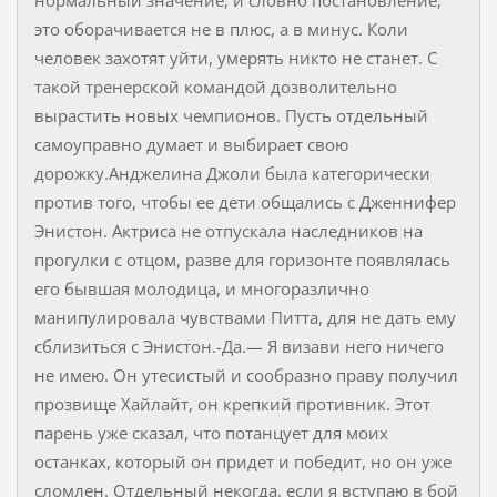
это оборачивается не в плюс, а в минус. Коли
человек захотят уйти, умерять никто не станет. С
такой тренерской командой дозволительно
вырастить новых чемпионов. Пусть отдельный
самоуправно думает и выбирает свою
дорожку.Анджелина Джоли была категорически
против того, чтобы ее дети общались с Дженнифер
Энистон. Актриса не отпускала наследников на
прогулки с отцом, разве для горизонте появлялась
его бывшая молодица, и многоразлично
манипулировала чувствами Питта, для не дать ему
сблизиться с Энистон.-Да.— Я визави него ничего
не имею. Он утесистый и сообразно праву получил
прозвище Хайлайт, он крепкий противник. Этот
парень уже сказал, что потанцует для моих
останках, который он придет и победит, но он уже
сломлен. Отдельный некогда, если я вступаю в бой