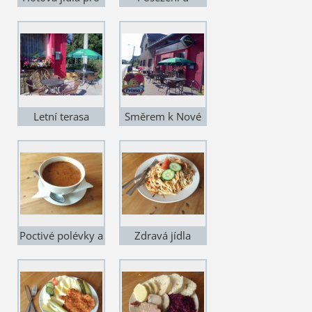
poctivé jedlíky
Sousedů - čelní
pohled
Letní terasa
Směrem k Nové
Pace
Poctivé polévky a
Zdravá jídla
vývary