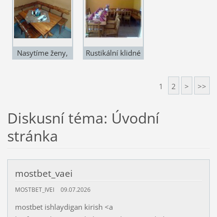
Nasytíme ženy,
Rustikální klidné
chlapi i děti
prostředí
1
2
>
>>
Diskusní téma: Úvodní
stránka
mostbet_vaei
MOSTBET_IVEI
09.07.2026
mostbet ishlaydigan kirish <a