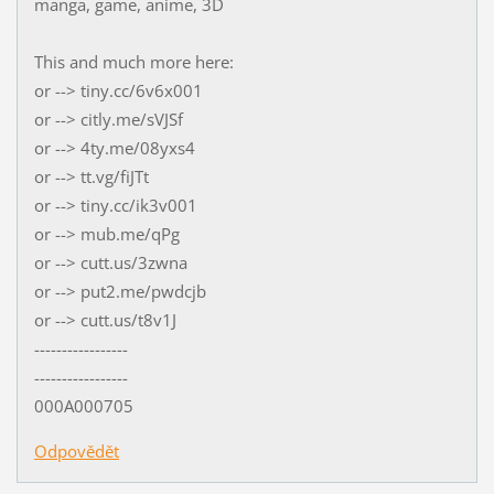
manga, game, anime, 3D
This and much more here:
or --> tiny.cc/6v6x001
or --> citly.me/sVJSf
or --> 4ty.me/08yxs4
or --> tt.vg/fiJTt
or --> tiny.cc/ik3v001
or --> mub.me/qPg
or --> cutt.us/3zwna
or --> put2.me/pwdcjb
or --> cutt.us/t8v1J
-----------------
-----------------
000A000705
Odpovědět