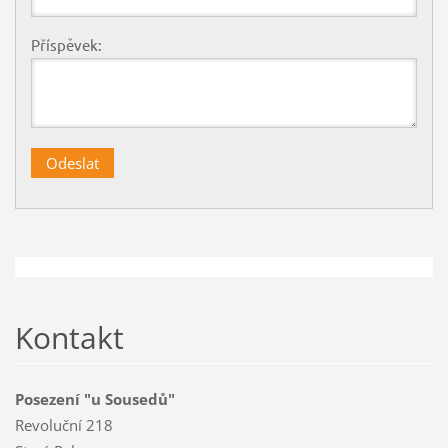
Příspěvek:
Kontakt
Posezení "u Sousedů"
Revoluční 218