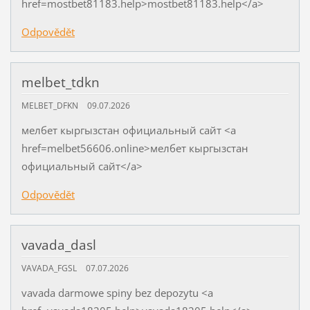
href=mostbet81183.help>mostbet81183.help</a>
Odpovědět
melbet_tdkn
MELBET_DFKN
09.07.2026
мелбет кыргызстан официальный сайт <a
href=melbet56606.online>мелбет кыргызстан
официальный сайт</a>
Odpovědět
vavada_dasl
VAVADA_FGSL
07.07.2026
vavada darmowe spiny bez depozytu <a