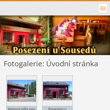
Fotogalerie: Úvodní stránka
Hotová jídla pro
Posezení u