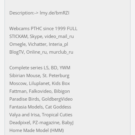
Description:-> lmy.de/bmRZI
Webcams РТНС since 1999 FULL
STICKAM, Skype, video_mail_ru
Omegle, Vichatter, Interia_pl
BlogTV, Online_ru, murclub_ru
Complete series LS, BD, YWM
Sibirian Mouse, St. Peterburg
Moscow, Liluplanet, Kids Box
Fattman, Falkovideo, Bibigon
Paradise Birds, GoldbergVideo
Fantasia Models, Cat Goddess
Valya and Irisa, Tropical Cuties
Deadpixel, PZ-magazine, BabyJ
Home Made Model (HMM)