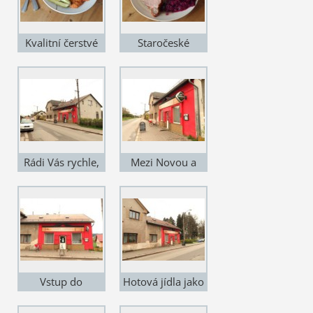
Kvalitní čerstvé
Staročeské
suroviny
pokrmy
Rádi Vás rychle,
Mezi Novou a
kvalitně a levně
Starou Pakou
obsloužíme
Vstup do
Hotová jídla jako
restaurace
od babičky